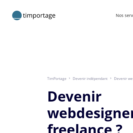
Nos serv
TimPortage
>
Devenir indépendant
>
Devenir we
Devenir
webdesigne
freelance ?