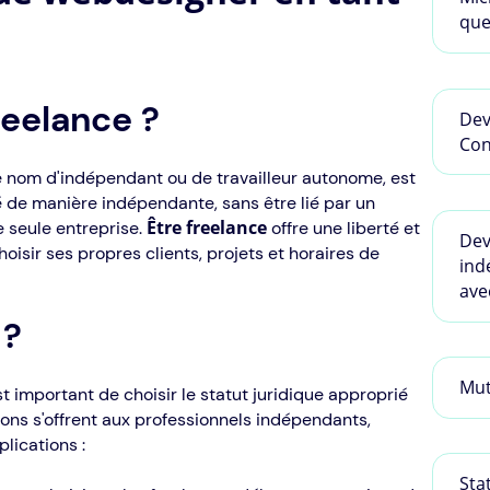
que
reelance ?
Dev
Con
 nom d'indépendant ou de travailleur autonome, est
é de manière indépendante, sans être lié par un
Être freelance
e seule entreprise.
offre une liberté et
Dev
hoisir ses propres clients, projets et horaires de
ind
ave
 ?
Mut
t important de choisir le statut juridique approprié
ions s'offrent aux professionnels indépendants,
lications :
Sta