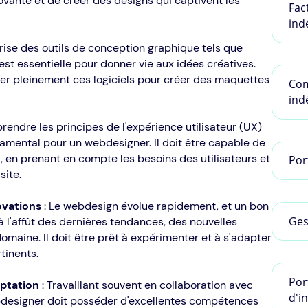
vante et de créer des designs qui captivent les
Fac
ind
rise des outils de conception graphique tels que
est essentielle pour donner vie aux idées créatives.
er pleinement ces logiciels pour créer des maquettes
Com
ind
endre les principes de l'expérience utilisateur (UX)
ondamental pour un webdesigner. Il doit être capable de
x, en prenant en compte les besoins des utilisateurs et
Por
site.
ovations
: Le webdesign évolue rapidement, et un bon
Ges
l'affût des dernières tendances, des nouvelles
omaine. Il doit être prêt à expérimenter et à s'adapter
tinents.
Por
ptation
: Travaillant souvent en collaboration avec
d'i
ebdesigner doit posséder d'excellentes compétences