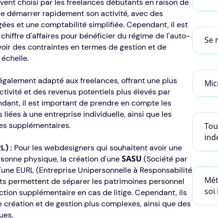
vent choisi par les freelances débutants en raison de
 de démarrer rapidement son activité, avec des
gées et une comptabilité simplifiée. Cependant, il est
hiffre d'affaires pour bénéficier du régime de l'auto-
Se 
avoir des contraintes en termes de gestion et de
échelle.
également adapté aux freelances, offrant une plus
Mic
ctivité et des revenus potentiels plus élevés par
ndant, il est important de prendre en compte les
 liées à une entreprise individuelle, ainsi que les
es supplémentaires.
Tou
ind
L) :
Pour les webdesigners qui souhaitent avoir une
SASU
ersonne physique, la création d'une
(Société par
d'une EURL (Entreprise Unipersonnelle à Responsabilité
Mét
uts permettent de séparer les patrimoines personnel
soi
ection supplémentaire en cas de litige. Cependant, ils
 création et de gestion plus complexes, ainsi que des
ues.