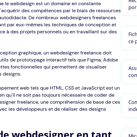
Rec
que le webdesign est un domaine en constante
port
 d'acquérir des compétences par le biais de ressources
ue autodidacte. De nombreux webdesigners freelances
ant par eux-mêmes les techniques de conception et
 à des projets personnels ou en travaillant sur des
Fic
ce 
onception graphique, un webdesigner freelance doit
tils de prototypage interactif tels que Figma, Adobe
ttes fonctionnelles qui permettent de visualiser
Ass
es designs.
com
loppement web tels que HTML, CSS et JavaScript est un
n qu'il ne soit pas toujours nécessaire de coder de
esigner freelance, une compréhension de base de ces
Com
ec les développeurs et de réaliser des designs
ind
 de webdesigner en tant
Mic