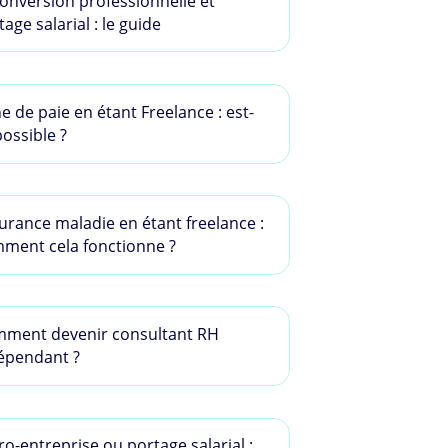
onversion professionnelle et
age salarial : le guide
he de paie en étant Freelance : est-
possible ?
urance maladie en étant freelance :
ment cela fonctionne ?
ment devenir consultant RH
épendant ?
ro-entreprise ou portage salarial :