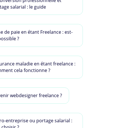
onversion professionnelle et
age salarial : le guide
he de paie en étant Freelance : est-
possible ?
urance maladie en étant freelance :
ment cela fonctionne ?
enir webdesigner freelance ?
ro-entreprise ou portage salarial :
 choisir ?