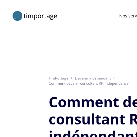
Nos serv
TimPortage
>
Devenir indépendant
>
Comment devenir consultant RH indépendant ?
Comment de
consultant 
indépendant