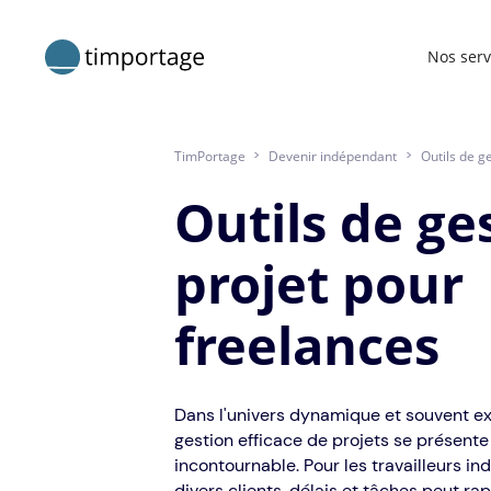
Nos serv
TimPortage
>
Devenir indépendant
>
Outils de g
Outils de ge
projet pour
freelances
Dans l'univers dynamique et souvent exi
gestion efficace de projets se prése
incontournable. Pour les travailleurs in
divers clients, délais et tâches peut r