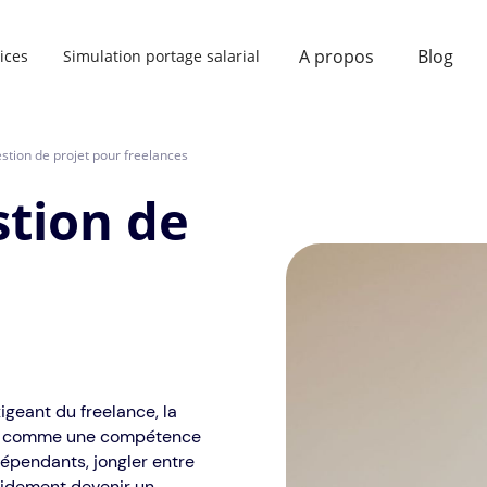
A propos
Blog
ices
Simulation portage salarial
estion de projet pour freelances
stion de
geant du freelance, la
nte comme une compétence
dépendants, jongler entre
apidement devenir un