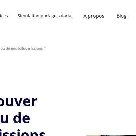
A propos
Blog
ices
Simulation portage salarial
 ou de nouvelles missions ?
ouver
ou de
issions