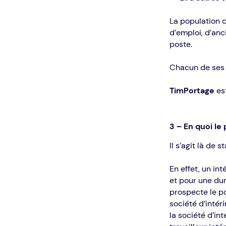
La population 
d’emploi, d’anc
poste.
Chacun de ses p
TimPortage
est
3 – En quoi le 
Il s’agit là de s
En effet, un in
et pour une dur
prospecte le pos
société d’intéri
la société d’in