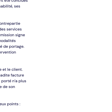
ont été conclues
bilité, ses
contrepartie
 des services
e mission signe
modalités
té de portage.
ervention
et le client.
ladite facture
 porté n’a plus
ce de son
eux points :