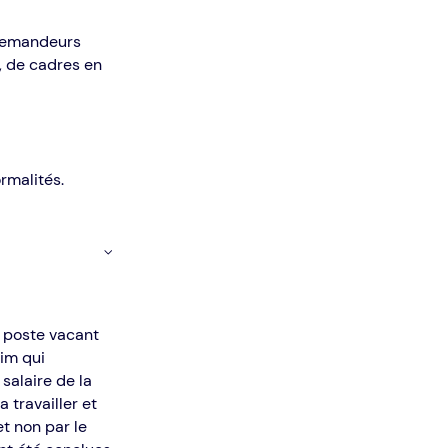
 demandeurs
s, de cadres en
rmalités.
un poste vacant
rim qui
 salaire de la
a travailler et
et non par le