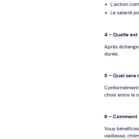
L’action com
Le salarié po
4 – Quelle est
Après échange 
durée.
5 – Quel sera 
Conformément à 
choix entre le 
6 – Comment fo
Vous bénéficiez
vieillesse, chô