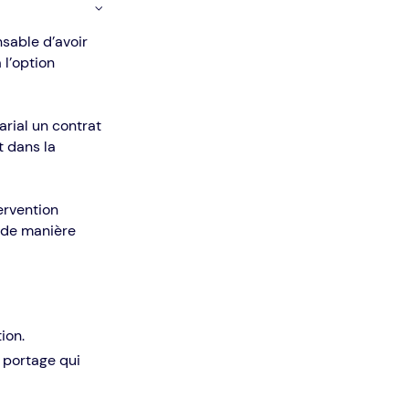
nsable d’avoir
 l’option
arial un contrat
t dans la
ervention
s de manière
ion.
e portage qui