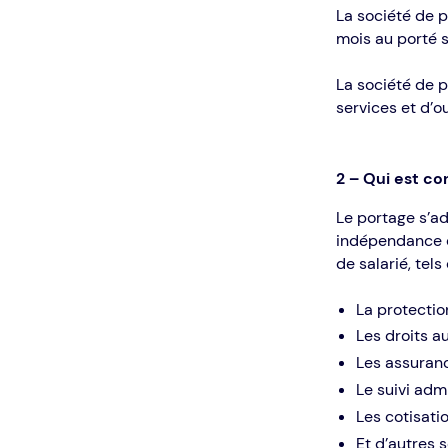
La société de p
mois au porté s
La société de p
services et d’o
2 – Qui est co
Le portage s’a
indépendance d
de salarié, tels
La protectio
Les droits 
Les assuranc
Le suivi admi
Les cotisatio
Et d’autres s