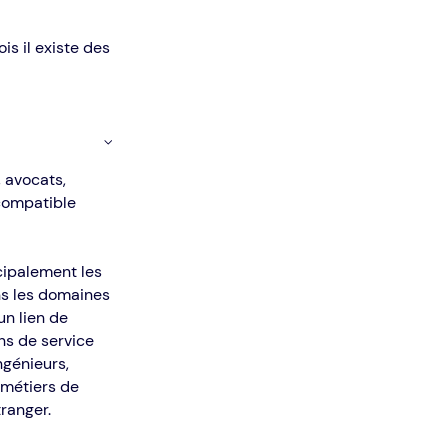
is il existe des
 avocats,
 compatible
cipalement les
ans les domaines
un lien de
ns de service
ngénieurs,
 métiers de
tranger.