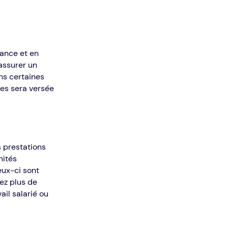
yance et en
assurer un
ns certaines
res sera versée
s prestations
nités
ceux-ci sont
vez plus de
il salarié ou