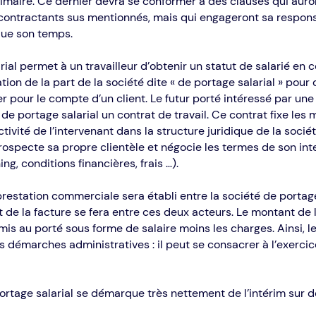
érimaire. Ce dernier devra se conformer à des clauses qui aur
 contractants sus mentionnés, mais qui engageront sa responsa
que son temps.
rial permet à un travailleur d’obtenir un statut de salarié en 
ion de la part de la société dite « de portage salarial » pour
uer pour le compte d’un client. Le futur porté intéressé par un
 de portage salarial un contrat de travail. Ce contrat fixe les 
activité de l’intervenant dans la structure juridique de la socié
rospecte sa propre clientèle et négocie les termes de son int
ng, conditions financières, frais …).
restation commerciale sera établi entre la société de portage 
 de la facture se fera entre ces deux acteurs. Le montant de 
mis au porté sous forme de salaire moins les charges. Ainsi, le
s démarches administratives : il peut se consacrer à l’exerci
ortage salarial se démarque très nettement de l’intérim sur d