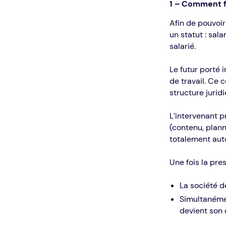
1 – Comment fo
Afin de pouvoir
un statut : sal
salarié.
Le futur porté 
de travail. Ce c
structure jurid
L’intervenant p
(contenu, plann
totalement au
Une fois la pres
La société d
Simultanémen
devient son 