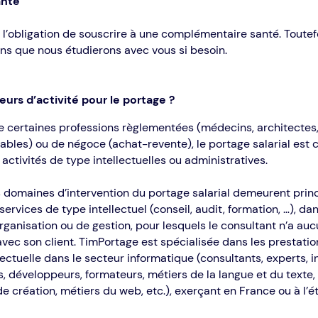
anté
l’obligation de souscrire à une complémentaire santé. Toutefo
ns que nous étudierons avec vous si besoin.
eurs d’activité pour le portage ?
de certaines professions règlementées (médecins, architectes,
bles) ou de négoce (achat-revente), le portage salarial est
 activités de type intellectuelles ou administratives.
s domaines d’intervention du portage salarial demeurent prin
services de type intellectuel (conseil, audit, formation, …), d
rganisation ou de gestion, pour lesquels le consultant n’a auc
vec son client. TimPortage est spécialisée dans les prestatio
lectuelle dans le secteur informatique (consultants, experts, i
, développeurs, formateurs, métiers de la langue et du texte,
e création, métiers du web, etc.), exerçant en France ou à l’é