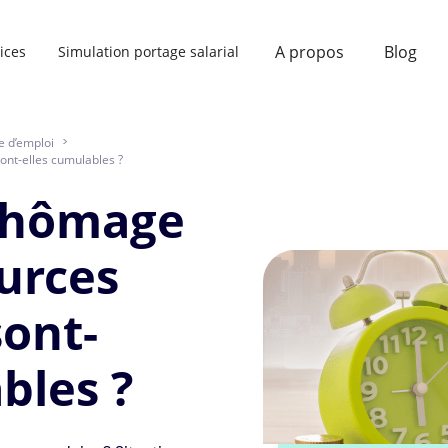
A propos
Blog
ices
Simulation portage salarial
e d’emploi
>
ont-elles cumulables ?
 chômage
ources
sont-
bles ?