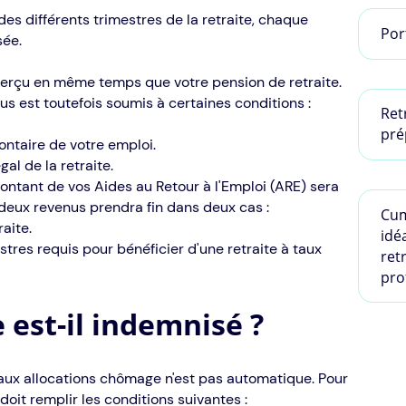
l des différents trimestres de la retraite, chaque
Por
sée.
perçu en même temps que votre pension de retraite.
s est toutefois soumis à certaines conditions :
Ret
pré
ontaire de votre emploi.
gal de la retraite.
 montant de vos Aides au Retour à l'Emploi (ARE) sera
deux revenus prendra fin dans deux cas :
Cum
raite.
idé
tres requis pour bénéficier d'une retraite à taux
ret
pro
est-il indemnisé ?
t aux allocations chômage n'est pas automatique. Pour
oit remplir les conditions suivantes :