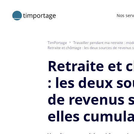
Nos serv
TimPortage
>
Travailler pendant ma retraite : mod
Retraite et chômage : les deux sources de revenus s
Retraite et
: les deux s
de revenus 
elles cumula